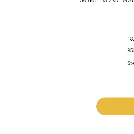
deinen Platz sicherzu
18
85
St